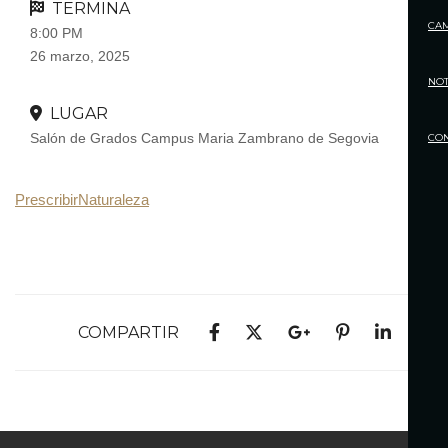
TERMINA
CA
8:00 PM
26 marzo, 2025
NOT
LUGAR
Salón de Grados Campus Maria Zambrano de Segovia
CO
PrescribirNaturaleza
COMPARTIR