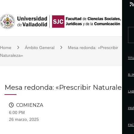
S
k
i
p
S
t
e
o
Home
Ámbito General
Mesa redonda: «Prescribir
a
c
Naturaleza»
r
TIT
o
c
n
h
R. 
t
f
Mesa redonda: «Prescribir Naturaleza»
e
o
LAB
n
r
t
COMIENZA
:
PRÁ
6:00 PM
26 marzo, 2025
FAC