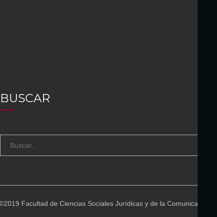
BUSCAR
S
B
e
U
a
S
r
C
c
A
©2019 Facultad de Ciencias Sociales Jurídicas y de la Comunicación
h
R
f