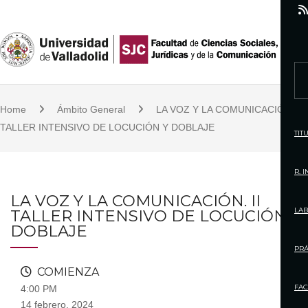
S
k
i
p
S
t
e
o
Home
Ámbito General
LA VOZ Y LA COMUNICACIÓN. II
a
c
TALLER INTENSIVO DE LOCUCIÓN Y DOBLAJE
r
TIT
o
c
n
h
R. 
t
f
LA VOZ Y LA COMUNICACIÓN. II
e
o
LAB
TALLER INTENSIVO DE LOCUCIÓN Y
n
r
DOBLAJE
t
:
PRÁ
COMIENZA
FAC
4:00 PM
14 febrero, 2024