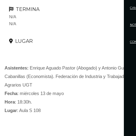
CA
TERMINA
N/A
N/A
NOT
LUGAR
CO
Asistentes:
Enrique Aguado Pastor (Abogado) y Antonio Guerrero
Cabanillas (Economista). Federación de Industria y Trabajadores
Agrarios UGT
Fecha
: miércoles 13 de mayo
Hora
: 18:30h.
Lugar
: Aula S 108