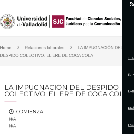
S
k
i
p
S
t
e
o
Home
Relaciones laborales
LA IMPUGNACIÓN DEL
a
c
DESPIDO COLECTIVO: EL ERE DE COCA COLA
r
TIT
o
c
n
h
R. 
t
f
LA IMPUGNACIÓN DEL DESPIDO
e
o
LAB
COLECTIVO: EL ERE DE COCA COLA
n
r
t
:
PRÁ
COMIENZA
N/A
FAC
N/A