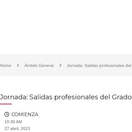
S
921 11 23 17/18 | 921 11 21 07 | fcsjc@uva.es | Plaza de la Universidad, 1, 
k
i
p
t
o
c
o
Home
Ámbito General
Jornada: Salidas profesionales de
n
t
e
n
Jornada: Salidas profesionales del Grad
t
COMIENZA
10:30 AM
27 abril, 2023