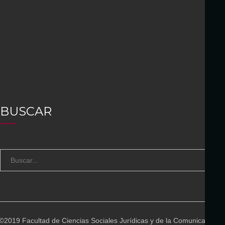
BUSCAR
S
B
e
U
a
S
r
C
c
A
©2019 Facultad de Ciencias Sociales Jurídicas y de la Comunicación
h
R