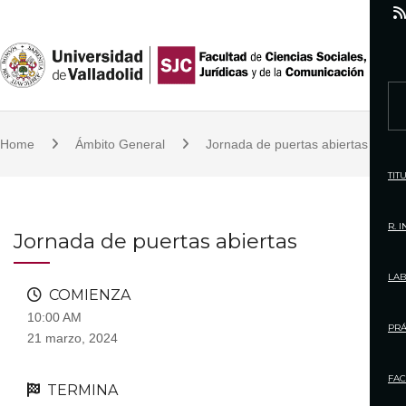
S
k
i
p
S
t
e
o
Home
Ámbito General
Jornada de puertas abiertas
a
c
r
TIT
o
c
n
h
R. 
Jornada de puertas abiertas
t
f
e
o
LAB
n
COMIENZA
r
t
10:00 AM
:
PRÁ
21 marzo, 2024
FAC
TERMINA