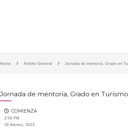
S
921 11 23 17/18 | 921 11 21 07 | fcsjc@uva.es | Plaza de la Universidad, 1, 
k
i
p
t
o
c
o
Home
Ámbito General
Jornada de mentoría, Grado en Tu
n
t
e
n
Jornada de mentoría, Grado en Turismo.
t
COMIENZA
2:00 PM
16 febrero, 2023