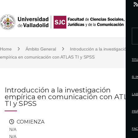
S
k
i
p
S
t
e
o
Home
Ámbito General
Introducción a la investigación
a
c
empírica en comunicación con ATLAS TI y SPSS
r
TIT
o
c
n
h
R. 
t
f
Introducción a la investigación
e
o
LAB
empírica en comunicación con ATLAS
n
r
TI y SPSS
t
:
PRÁ
COMIENZA
FAC
N/A
N/A