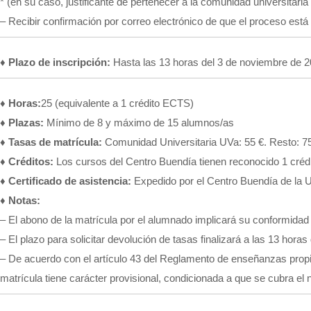
* (en su caso, justificante de pertenecer a la comunidad universitari
– Recibir confirmación por correo electrónico de que el proceso está 
♦ Plazo de inscripción:
Hasta las 13 horas del 3 de noviembre de 
♦ Horas:
25 (equivalente a 1 crédito ECTS)
♦ Plazas:
Mínimo de 8 y máximo de 15 alumnos/as
♦ Tasas de matrícula:
Comunidad Universitaria UVa: 55 €. Resto: 7
♦ Créditos:
Los cursos del Centro Buendía tienen reconocido 1 cré
♦ Certificado de asistencia:
Expedido por el Centro Buendía de la U
♦ Notas:
– El abono de la matrícula por el alumnado implicará su conformidad
– El plazo para solicitar devolución de tasas finalizará a las 13 hora
– De acuerdo con el artículo 43 del Reglamento de enseñanzas propia
matrícula tiene carácter provisional, condicionada a que se cubra e