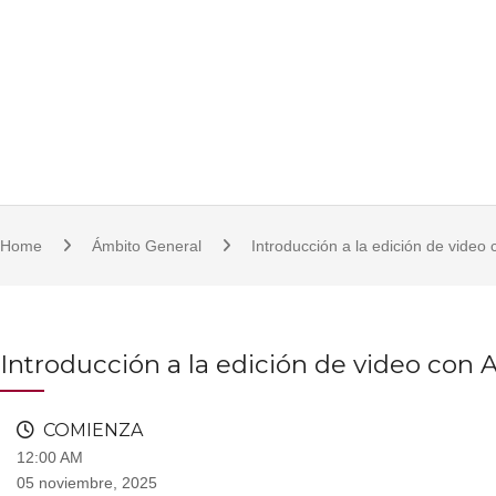
S
921 11 23 17/18 | 921 11 21 07 | fcsjc@uva.es | Plaza de la Universidad, 1, 
k
i
p
t
o
c
o
Home
Ámbito General
Introducción a la edición de vide
n
t
e
n
Introducción a la edición de video con
t
COMIENZA
12:00 AM
05 noviembre, 2025