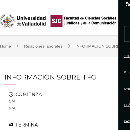
S
k
i
p
S
t
e
o
Home
Relaciones laborales
INFORMACIÓN SOBRE TFG
a
c
r
TIT
o
c
n
h
R. 
INFORMACIÓN SOBRE TFG
t
f
e
o
LAB
n
COMIENZA
r
t
N/A
:
PRÁ
N/A
FAC
TERMINA