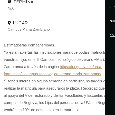
TERMINA
CA
N/A
NOT
LUGAR
Campus María Zambrano
CO
Estimados/as compañeros/as,
Ya están abiertas las inscripciones para que podáis matricular a
vuestros hijos en el II Campus Tecnológico de verano «María
Zambrano» a través de la página
https://funge.uva.es/area-
formacion/ii-campus-tecnologico-verano-maria-zambrano/
Si tenéis interés en alguna semana en particular, no tardéis en
realizar la matrícula para aseguraros la plaza. Recordad que graci
al apoyo del Vicerrectorado y de las Facultades y Escuelas del
campus de Segovia, los hijos del personal de la UVa en Segovia
tendrán un 10% de descuento en la matrícula.