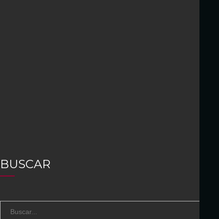
BUSCAR
S
B