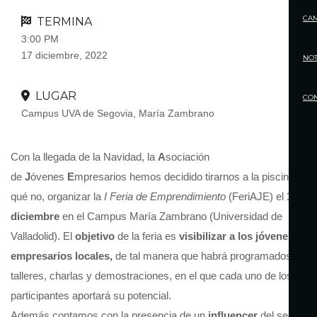
CA
TERMINA
3:00 PM
17 diciembre, 2022
NOT
LUGAR
CO
Campus UVA de Segovia, María Zambrano
Con la llegada de la Navidad, la
A
sociación
de
J
óvenes
E
mpresarios hemos decidido tirarnos a la piscina y, p
qué no, organizar la
I Feria de Emprendimiento
(FeriAJE) el
17 de
diciembre
en el Campus María Zambrano (Universidad de
Valladolid). El
objetivo
de la feria es
visibilizar a los jóvenes
empresarios locales,
de tal manera que habrá programados
talleres, charlas y demostraciones, en el que cada uno de los
participantes aportará su potencial.
Además contamos con la presencia de un
influencer
del sector, e