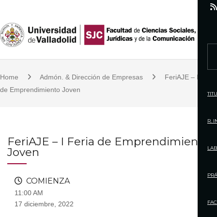
S
k
i
p
S
t
e
o
Home
Admón. & Dirección de Empresas
FeriAJE – I Feria
a
c
de Emprendimiento Joven
r
TIT
o
c
n
h
R. 
t
f
FeriAJE – I Feria de Emprendimiento
e
o
LAB
Joven
n
r
t
:
PRÁ
COMIENZA
11:00 AM
FAC
17 diciembre, 2022