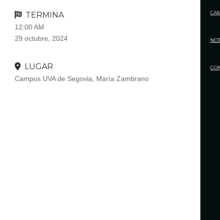
CA
TERMINA
12:00 AM
29 octubre, 2024
NOT
LUGAR
CO
Campus UVA de Segovia, María Zambrano