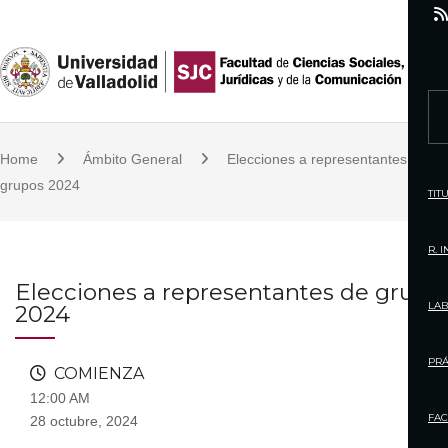
S
k
i
p
S
t
e
o
Home
Ámbito General
Elecciones a representantes de
a
c
grupos 2024
r
TIT
o
c
n
h
R. 
t
f
Elecciones a representantes de grupo
e
o
LAB
2024
n
r
t
:
PRÁ
COMIENZA
12:00 AM
FAC
28 octubre, 2024