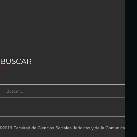
BUSCAR
S
B
e
U
a
S
r
C
c
A
©2019 Facultad de Ciencias Sociales Jurídicas y de la Comunicación
h
R
f