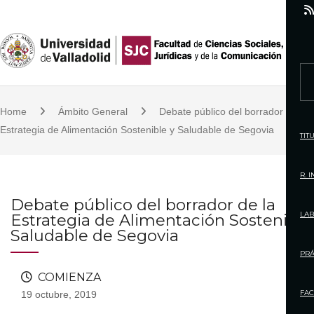
S
k
i
p
S
t
e
o
Home
Ámbito General
Debate público del borrador de la
a
c
Estrategia de Alimentación Sostenible y Saludable de Segovia
r
TIT
o
c
n
h
R. 
t
f
Debate público del borrador de la
e
o
LAB
Estrategia de Alimentación Sostenible
n
r
Saludable de Segovia
t
:
PRÁ
COMIENZA
FAC
19 octubre, 2019