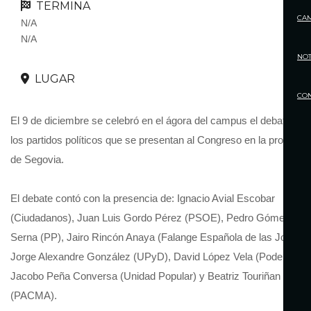
TERMINA
CA
N/A
N/A
NOT
LUGAR
CO
El 9 de diciembre se celebró en el ágora del campus el debate ent
los partidos políticos que se presentan al Congreso en la provincia
de Segovia.
El debate contó con la presencia de: Ignacio Avial Escobar
(Ciudadanos), Juan Luis Gordo Pérez (PSOE), Pedro Gómez de l
Serna (PP), Jairo Rincón Anaya (Falange Española de las Jons),
Jorge Alexandre González (UPyD), David López Vela (Podemos),
Jacobo Peña Conversa (Unidad Popular) y Beatriz Touriñan Ram
(PACMA).