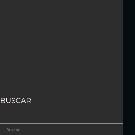
BUSCAR
S
B