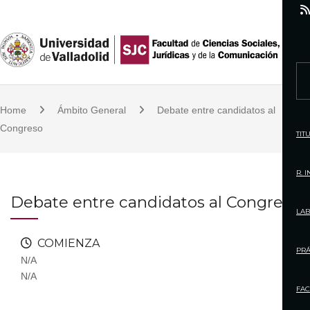
S
k
i
p
S
t
e
o
Home
Ámbito General
Debate entre candidatos al
a
c
Congreso
r
TIT
o
c
n
h
R. 
t
f
Debate entre candidatos al Congreso
e
o
LAB
n
r
t
COMIENZA
:
PRÁ
N/A
N/A
FAC