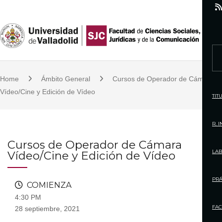
S
k
i
p
S
t
e
o
Home
Ámbito General
Cursos de Operador de Cámara
a
c
Vídeo/Cine y Edición de Vídeo
r
TIT
o
c
n
h
R. 
t
f
Cursos de Operador de Cámara
e
o
LAB
Vídeo/Cine y Edición de Vídeo
n
r
t
:
PRÁ
COMIENZA
4:30 PM
FAC
28 septiembre, 2021