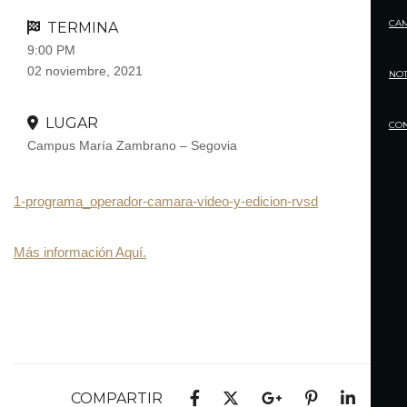
CA
TERMINA
9:00 PM
02 noviembre, 2021
NOT
LUGAR
CO
Campus María Zambrano – Segovia
1-programa_operador-camara-video-y-edicion-rvsd
Más información Aquí.
COMPARTIR