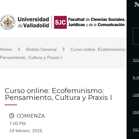
S
k
i
p
S
t
e
o
Home
Ámbito General
Curso online: Ecofeminismo:
a
c
Pensamiento, Cultura y Praxis I
r
TIT
o
c
n
h
R. 
t
f
Curso online: Ecofeminismo:
e
o
LAB
Pensamiento, Cultura y Praxis I
n
r
t
:
PRÁ
COMIENZA
7:00 PM
FAC
19 febrero, 2026