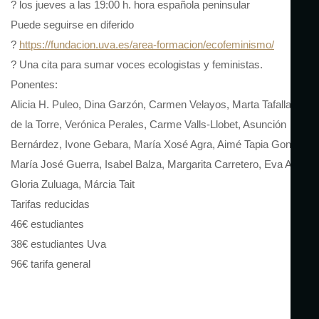
? los jueves a las 19:00 h. hora española peninsular
Puede seguirse en diferido
?
https://fundacion.uva.es/area-formacion/ecofeminismo/
? Una cita para sumar voces ecologistas y feministas.
Ponentes:
Alicia H. Puleo, Dina Garzón, Carmen Velayos, Marta Tafalla, Bla
de la Torre, Verónica Perales, Carme Valls-Llobet, Asunción
Bernárdez, Ivone Gebara, María Xosé Agra, Aimé Tapia González,
María José Guerra, Isabel Balza, Margarita Carretero, Eva Antón,
Gloria Zuluaga, Márcia Tait
Tarifas reducidas
46€ estudiantes
38€ estudiantes Uva
96€ tarifa general