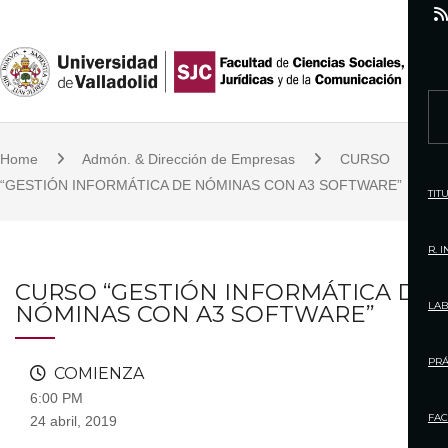
S
k
i
p
S
t
e
o
Home
Admón. & Dirección de Empresas
CURSO
a
c
“GESTIÓN INFORMÁTICA DE NÓMINAS CON A3 SOFTWARE”
r
TIT
o
c
n
h
R. 
t
f
CURSO “GESTIÓN INFORMÁTICA DE
e
o
LAB
NÓMINAS CON A3 SOFTWARE”
n
r
t
:
PRÁ
COMIENZA
6:00 PM
FAC
24 abril, 2019