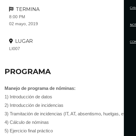
CA
TERMINA
8:00 PM
02 mayo, 2019
NOT
LUGAR
CO
LI007
PROGRAMA
Manejo de programa de nóminas:
1) Introducción de datos
2) Introducción de incidencias
3) Tramitación de incidencias (IT, AT, absentismo, huelgas, etc.)
4) Cálculo de nóminas
5) Ejercicio final práctico