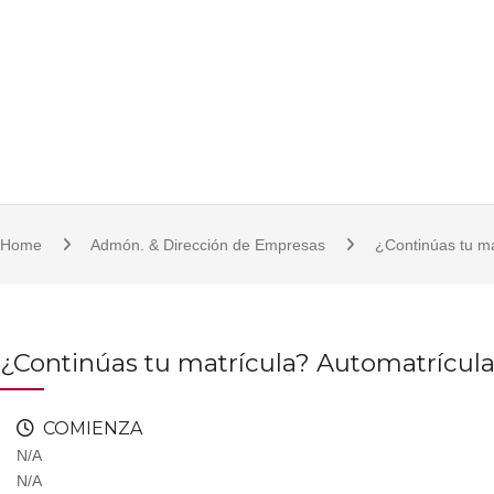
S
921 11 23 17/18 | 921 11 21 07 | fcsjc@uva.es | Plaza de la Universidad, 1, 
k
i
p
t
o
c
o
Home
Admón. & Dirección de Empresas
¿Continúas tu ma
n
t
e
n
¿Continúas tu matrícula? Automatrícula h
t
COMIENZA
N/A
N/A