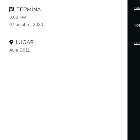
CA
TERMINA
8:00 PM
07 octubre, 2020
NOT
LUGAR
CO
Aula G011