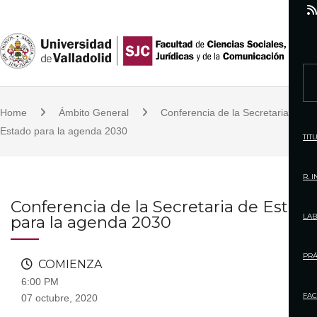
S
k
i
p
S
t
e
o
Home
Ámbito General
Conferencia de la Secretaria de
a
c
Estado para la agenda 2030
r
TIT
o
c
n
h
R. 
t
f
Conferencia de la Secretaria de Estad
e
o
LAB
para la agenda 2030
n
r
t
:
PRÁ
COMIENZA
6:00 PM
FAC
07 octubre, 2020