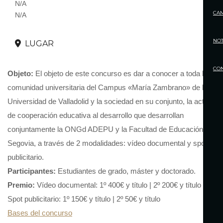
N/A
CA
N/A
NOT
LUGAR
CO
Objeto:
El objeto de este concurso es dar a conocer a toda la
comunidad universitaria del Campus «María Zambrano» de la
Universidad de Valladolid y la sociedad en su conjunto, la actividad
de cooperación educativa al desarrollo que desarrollan
conjuntamente la ONGd ADEPU y la Facultad de Educación de
Segovia, a través de 2 modalidades: vídeo documental y spot
publicitario.
Participantes:
Estudiantes de grado, máster y doctorado.
Premio:
Vídeo documental: 1º 400€ y título | 2º 200€ y título
Spot publicitario: 1º 150€ y título | 2º 50€ y título
Bases del concurso