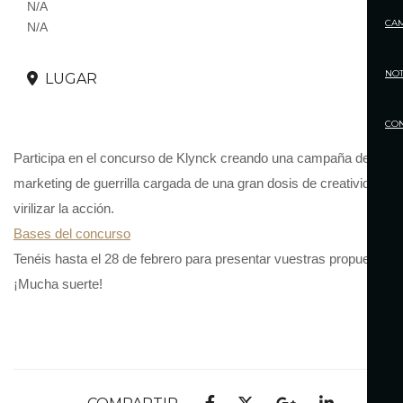
N/A
CA
N/A
NOT
LUGAR
CO
Participa en el concurso de Klynck creando una campaña de
marketing de guerrilla cargada de una gran dosis de creatividad pa
virilizar la acción.
Bases del concurso
Tenéis hasta el 28 de febrero para presentar vuestras propuestas.
¡Mucha suerte!