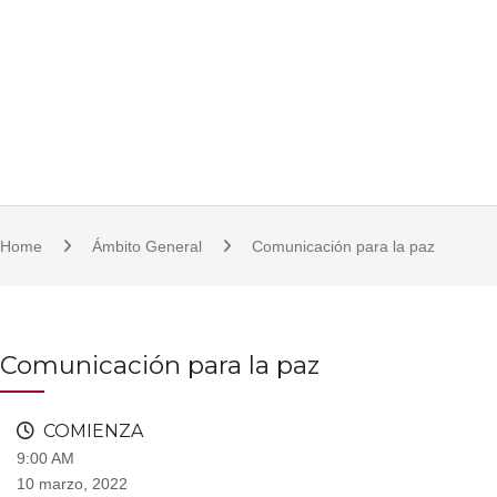
S
921 11 23 17/18 | 921 11 21 07 | fcsjc@uva.es | Plaza de la Universidad, 1, 
k
i
p
t
o
c
o
Home
Ámbito General
Comunicación para la paz
n
t
e
n
Comunicación para la paz
t
COMIENZA
9:00 AM
10 marzo, 2022