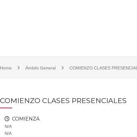
S
921 11 23 17/18 | 921 11 21 07 | fcsjc@uva.es | Plaza de la Universidad, 1, 
k
i
p
t
o
c
o
Home
Ámbito General
COMIENZO CLASES PRESENCIA
n
t
e
n
COMIENZO CLASES PRESENCIALES
t
COMIENZA
N/A
N/A