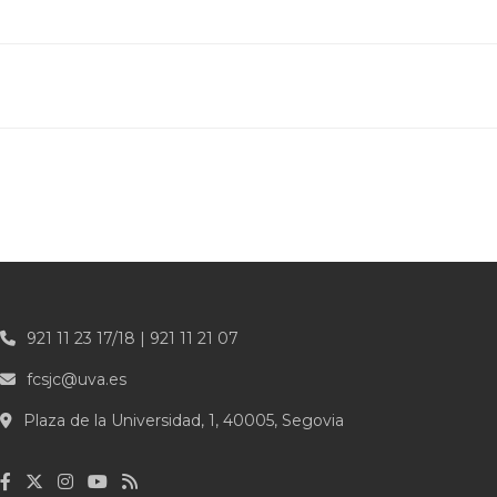
921 11 23 17/18 | 921 11 21 07
fcsjc@uva.es
Plaza de la Universidad, 1, 40005, Segovia