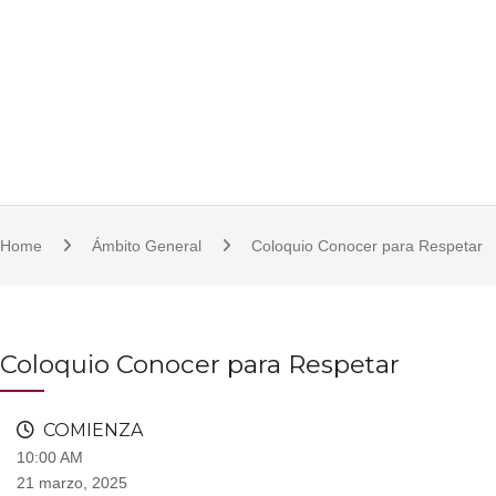
S
921 11 23 17/18 | 921 11 21 07 | fcsjc@uva.es | Plaza de la Universidad, 1, 
k
i
p
t
o
c
o
Home
Ámbito General
Coloquio Conocer para Respetar
n
t
e
n
Coloquio Conocer para Respetar
t
COMIENZA
10:00 AM
21 marzo, 2025