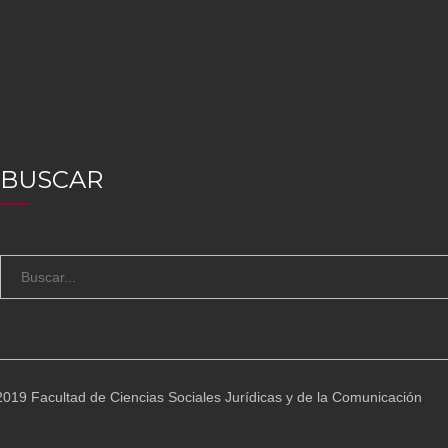
BUSCAR
S
e
a
r
c
019 Facultad de Ciencias Sociales Jurídicas y de la Comunicación
h
f