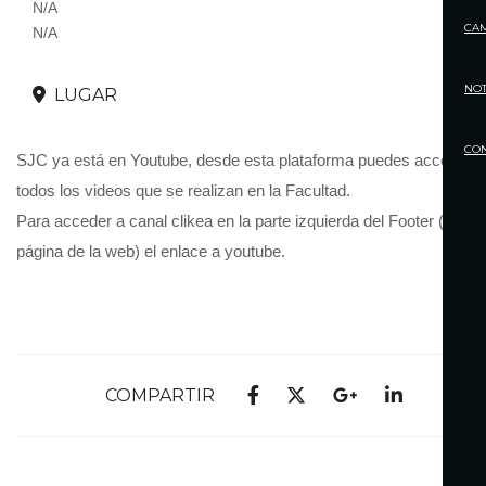
N/A
CA
N/A
NOT
LUGAR
CO
SJC ya está en Youtube, desde esta plataforma puedes acceder a
todos los videos que se realizan en la Facultad.
Para acceder a canal clikea en la parte izquierda del Footer (pie de
página de la web) el enlace a youtube.
COMPARTIR