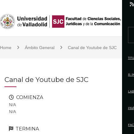
S
k
i
p
S
t
e
o
Home
Ámbito General
Canal de Youtube de SJC
a
c
r
TIT
o
c
n
h
R. 
Canal de Youtube de SJC
t
f
e
o
LAB
n
COMIENZA
r
t
N/A
:
PRÁ
N/A
FAC
TERMINA