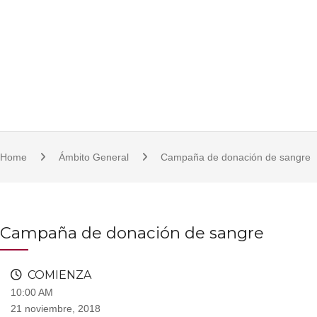
S
921 11 23 17/18 | 921 11 21 07 | fcsjc@uva.es | Plaza de la Universidad, 1, 
k
i
p
t
o
c
o
Home
Ámbito General
Campaña de donación de sangre
n
t
e
n
Campaña de donación de sangre
t
COMIENZA
10:00 AM
21 noviembre, 2018