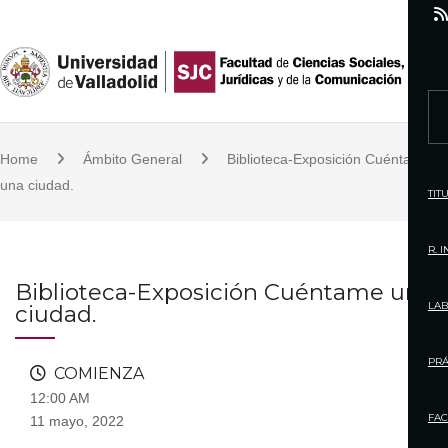
S
k
i
p
S
t
e
o
Home
Ámbito General
Biblioteca-Exposición Cuéntame
a
c
una ciudad.
r
TIT
o
c
n
h
R. 
t
f
Biblioteca-Exposición Cuéntame una
e
o
LAB
ciudad.
n
r
t
:
PRÁ
COMIENZA
12:00 AM
FAC
11 mayo, 2022