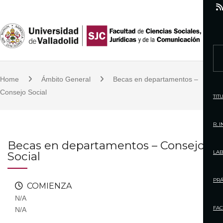
S
k
i
p
S
t
e
o
Home
Ámbito General
Becas en departamentos –
a
c
Consejo Social
r
TIT
o
c
n
h
R. 
t
f
Becas en departamentos – Consejo
e
o
LAB
Social
n
r
t
:
PRÁ
COMIENZA
N/A
FAC
N/A