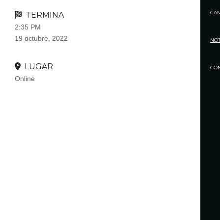
CA
TERMINA
2:35 PM
19 octubre, 2022
NOT
LUGAR
CO
Online