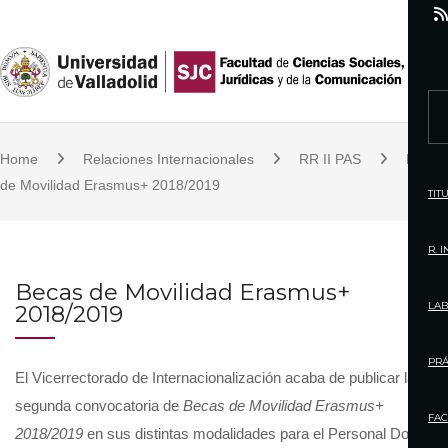
S
k
i
p
S
t
e
o
Home
Relaciones Internacionales
RR II PAS
Becas
a
c
de Movilidad Erasmus+ 2018/2019
r
TIT
o
c
n
h
R. 
t
f
Becas de Movilidad Erasmus+
e
o
LAB
2018/2019
n
r
t
:
PRÁ
El Vicerrectorado de Internacionalización acaba de publicar la
segunda convocatoria de
Becas de Movilidad Erasmus+
FAC
2018/2019
en sus distintas modalidades para el Personal Docente