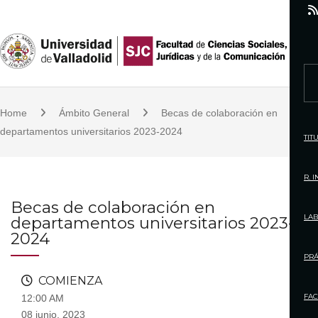
S
k
i
p
S
t
e
o
Home
Ámbito General
Becas de colaboración en
a
c
departamentos universitarios 2023-2024
r
TIT
o
c
n
h
R. 
t
f
Becas de colaboración en
e
o
LAB
departamentos universitarios 2023-
n
r
2024
t
:
PRÁ
COMIENZA
FAC
12:00 AM
08 junio, 2023