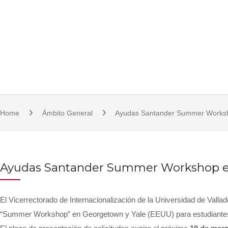
S
921 11 23 17/18 | 921 11 21 07 | fcsjc@uva.es | Plaza de la Universidad, 1, 
k
i
p
t
o
c
o
Home
Ámbito General
Ayudas Santander Summer Worksh
n
t
e
n
Ayudas Santander Summer Workshop e
t
El Vicerrectorado de Internacionalización de la Universidad de Vall
“Summer Workshop” en Georgetown y Yale (EEUU) para estudiantes d