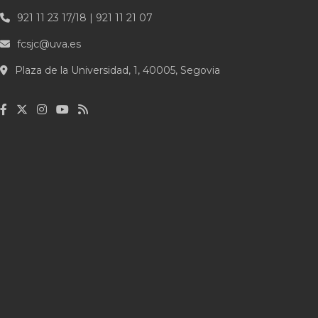
921 11 23 17/18 | 921 11 21 07
fcsjc@uva.es
Plaza de la Universidad, 1, 40005, Segovia