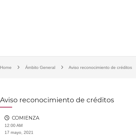
S
921 11 23 17/18 | 921 11 21 07 | fcsjc@uva.es | Plaza de la Universidad, 1, 
k
i
p
t
o
c
o
Home
Ámbito General
Aviso reconocimiento de créditos
n
t
e
n
Aviso reconocimiento de créditos
t
COMIENZA
12:00 AM
17 mayo, 2021