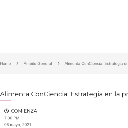
S
921 11 23 17/18 | 921 11 21 07 | fcsjc@uva.es | Plaza de la Universidad, 1, 
k
i
p
t
o
c
o
Home
Ámbito General
Alimenta ConCiencia. Estrategia en
n
t
e
n
Alimenta ConCiencia. Estrategia en la p
t
COMIENZA
7:00 PM
06 mayo, 2021