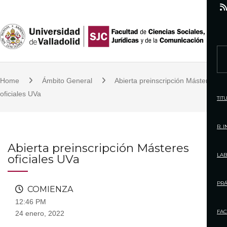
S
k
i
p
S
t
e
o
Home
Ámbito General
Abierta preinscripción Másteres
a
c
oficiales UVa
r
TIT
o
c
n
h
R. 
t
f
Abierta preinscripción Másteres
e
o
LAB
oficiales UVa
n
r
t
:
PRÁ
COMIENZA
12:46 PM
FAC
24 enero, 2022