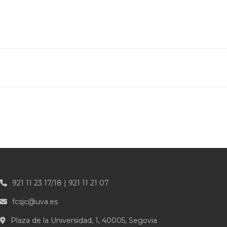
921 11 23 17/18 | 921 11 21 07
fcsjc@uva.es
Plaza de la Universidad, 1, 40005, Segovia