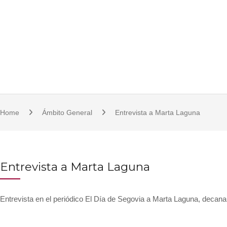
S
921 11 23 17/18 | 921 11 21 07 | fcsjc@uva.es | Plaza de la Universidad, 1, 
k
i
p
t
o
c
o
Home
Ámbito General
Entrevista a Marta Laguna
n
t
e
n
Entrevista a Marta Laguna
t
Entrevista en el periódico El Día de Segovia a Marta Laguna, decana