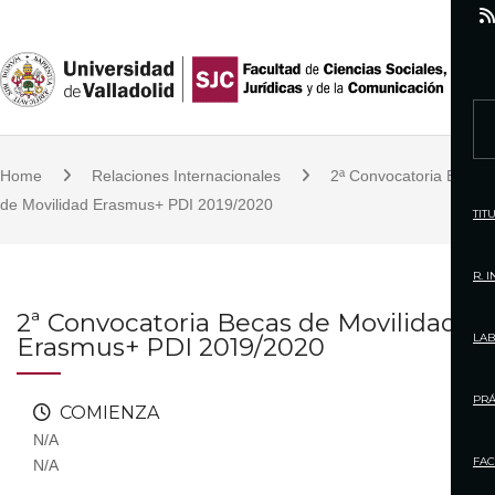
S
k
i
p
S
t
e
o
Home
Relaciones Internacionales
2ª Convocatoria Becas
a
c
de Movilidad Erasmus+ PDI 2019/2020
r
TIT
o
c
n
h
R. 
t
f
2ª Convocatoria Becas de Movilidad
e
o
LAB
Erasmus+ PDI 2019/2020
n
r
t
:
PRÁ
COMIENZA
N/A
FAC
N/A