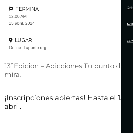
CA
TERMINA
12:00 AM
15 abril, 2024
NOT
LUGAR
CO
Online: Tupunto.org
13ºEdicion – Adicciones:Tu punto de
mira.
¡Inscripciones abiertas! Hasta el 15 d
abril.