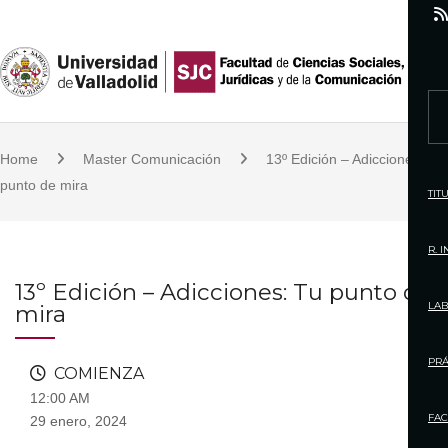
S
k
i
p
S
t
e
o
Home
Master Comunicación
13º Edición – Adicciones: Tu
a
c
punto de mira
r
TIT
o
c
n
h
R. 
t
f
13º Edición – Adicciones: Tu punto de
e
o
LAB
mira
n
r
t
:
PRÁ
COMIENZA
12:00 AM
FAC
29 enero, 2024