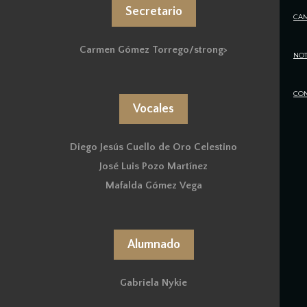
Secretario
CA
Carmen Gómez Torrego/strong>
NOT
CO
Vocales
Diego Jesús Cuello de Oro Celestino
José Luis Pozo Martínez
Mafalda Gómez Vega
Alumnado
Gabriela Nykie