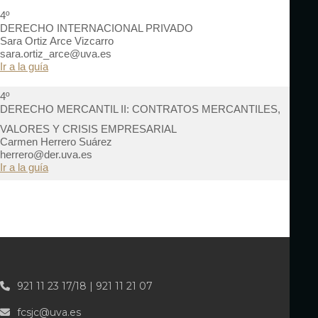
4º
DERECHO INTERNACIONAL PRIVADO
Sara Ortiz Arce Vizcarro
sara.ortiz_arce@uva.es
Ir a la guía
4º
DERECHO MERCANTIL II: CONTRATOS MERCANTILES,
VALORES Y CRISIS EMPRESARIAL
Carmen Herrero Suárez
herrero@der.uva.es
Ir a la guía
921 11 23 17/18 | 921 11 21 07
fcsjc@uva.es