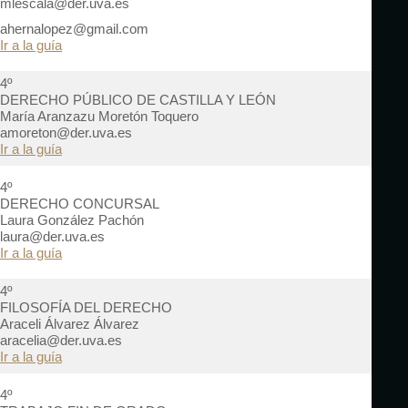
mlescala@der.uva.es
ahernalopez@gmail.com
Ir a la guía
4º
DERECHO PÚBLICO DE CASTILLA Y LEÓN
María Aranzazu Moretón Toquero
amoreton@der.uva.es
Ir a la guía
4º
DERECHO CONCURSAL
Laura González Pachón
laura@der.uva.es
Ir a la guía
4º
FILOSOFÍA DEL DERECHO
Araceli Álvarez Álvarez
aracelia@der.uva.es
Ir a la guía
4º