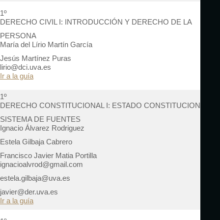
1º
DERECHO CIVIL I: INTRODUCCIÓN Y DERECHO DE LA
PERSONA
María del Lírio Martín García
Jesús Martínez Puras
lirio@dci.uva.es
Ir a la guía
1º
DERECHO CONSTITUCIONAL I: ESTADO CONSTITUCIONAL Y
SISTEMA DE FUENTES
Ignacio Álvarez Rodriguez
Estela Gilbaja Cabrero
Francisco Javier Matia Portilla
ignacioalvrod@gmail.com
estela.gilbaja@uva.es
javier@der.uva.es
Ir a la guía