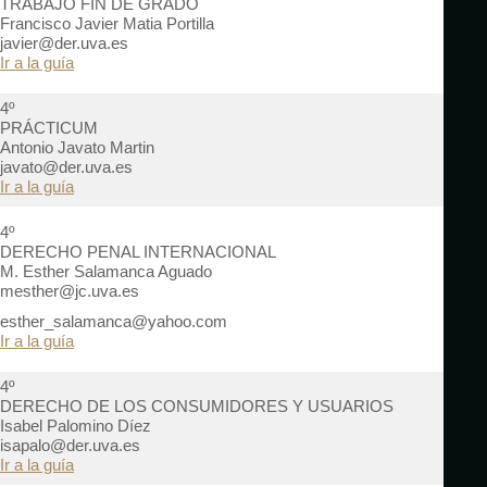
TRABAJO FIN DE GRADO
Francisco Javier Matia Portilla
javier@der.uva.es
Ir a la guía
4º
PRÁCTICUM
Antonio Javato Martin
javato@der.uva.es
Ir a la guía
4º
DERECHO PENAL INTERNACIONAL
M. Esther Salamanca Aguado
mesther@jc.uva.es
esther_salamanca@yahoo.com
Ir a la guía
4º
DERECHO DE LOS CONSUMIDORES Y USUARIOS
Isabel Palomino Díez
isapalo@der.uva.es
Ir a la guía