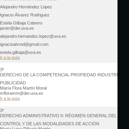
Alejandro Hernández López
Ignacio Álvarez Rodriguez
Estela Gilbaja Cabrero
javier@der.uva.es
alejandro.hernandez.lopez@uva.es
ignacioalvrod@gmail.com
estela.gilbaja@uva.es
Ir a la guía
3º
DERECHO DE LA COMPETENCIA, PROPIEDAD INDUSTRIAL Y
PUBLICIDAD
María Flora Martín Moral
mfloramm@der.uva.es
Ir a la guía
3º
DERECHO ADMINISTRATIVO II: RÉGIMEN GENERAL DEL
CONTROL Y DE LAS MODALIDADES DE ACCIÓN
María Luisa Piñuela Martín