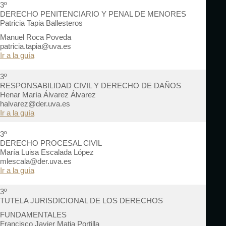
3º
DERECHO PENITENCIARIO Y PENAL DE MENORES
Patricia Tapia Ballesteros
Manuel Roca Poveda
patricia.tapia@uva.es
Ir a la guía
3º
RESPONSABILIDAD CIVIL Y DERECHO DE DAÑOS
Henar María Álvarez Álvarez
halvarez@der.uva.es
Ir a la guía
3º
DERECHO PROCESAL CIVIL
María Luisa Escalada López
mlescala@der.uva.es
Ir a la guía
3º
TUTELA JURISDICIONAL DE LOS DERECHOS
FUNDAMENTALES
Francisco Javier Matia Portilla