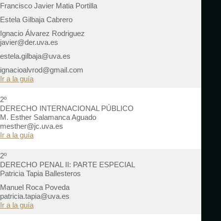
Francisco Javier Matia Portilla
Estela Gilbaja Cabrero
Ignacio Álvarez Rodriguez
javier@der.uva.es
estela.gilbaja@uva.es
ignacioalvrod@gmail.com
Ir a la guía
2º
DERECHO INTERNACIONAL PÚBLICO
M. Esther Salamanca Aguado
mesther@jc.uva.es
Ir a la guía
2º
DERECHO PENAL II: PARTE ESPECIAL
Patricia Tapia Ballesteros
Manuel Roca Poveda
patricia.tapia@uva.es
Ir a la guía