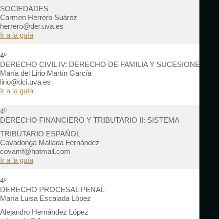
SOCIEDADES
Carmen Herrero Suárez
herrero@der.uva.es
Ir a la guía
4º
DERECHO CIVIL IV: DERECHO DE FAMILIA Y SUCESIONES
María del Lirio Martín García
lirio@dci.uva.es
Ir a la guía
4º
DERECHO FINANCIERO Y TRIBUTARIO II: SISTEMA
TRIBUTARIO ESPAÑOL
Covadonga Mallada Fernández
covamf@hotmail.com
Ir a la guía
4º
DERECHO PROCESAL PENAL
María Luisa Escalada López
Alejandro Hernández López