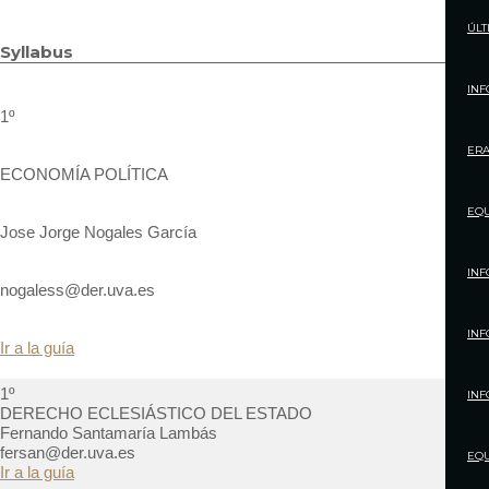
ÚLT
Syllabus
IN
1º
ER
ECONOMÍA POLÍTICA
EQ
Jose Jorge Nogales García
INF
nogaless@der.uva.es
INF
Ir a la guía
1º
INF
DERECHO ECLESIÁSTICO DEL ESTADO
Fernando Santamaría Lambás
fersan@der.uva.es
EQ
Ir a la guía