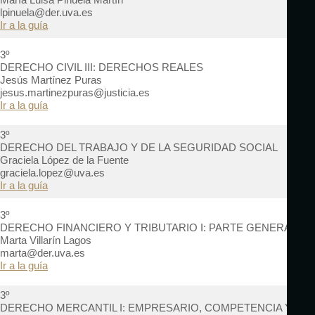
lpinuela@der.uva.es
Ir a la guía
3º
DERECHO CIVIL III: DERECHOS REALES
Jesús Martínez Puras
jesus.martinezpuras@justicia.es
Ir a la guía
3º
DERECHO DEL TRABAJO Y DE LA SEGURIDAD SOCIAL
Graciela López de la Fuente
graciela.lopez@uva.es
Ir a la guía
3º
DERECHO FINANCIERO Y TRIBUTARIO I: PARTE GENERAL
Marta Villarín Lagos
marta@der.uva.es
Ir a la guía
3º
DERECHO MERCANTIL I: EMPRESARIO, COMPETENCIA Y