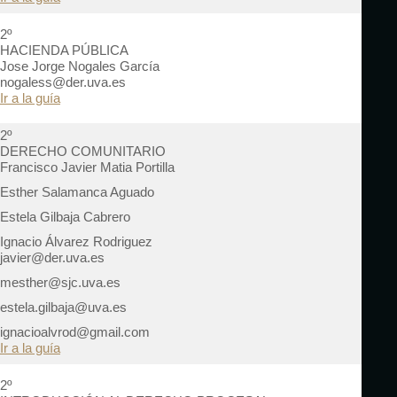
2º
HACIENDA PÚBLICA
Jose Jorge Nogales García
nogaless@der.uva.es
Ir a la guía
2º
DERECHO COMUNITARIO
Francisco Javier Matia Portilla
Esther Salamanca Aguado
Estela Gilbaja Cabrero
Ignacio Álvarez Rodriguez
javier@der.uva.es
mesther@sjc.uva.es
estela.gilbaja@uva.es
ignacioalvrod@gmail.com
Ir a la guía
2º