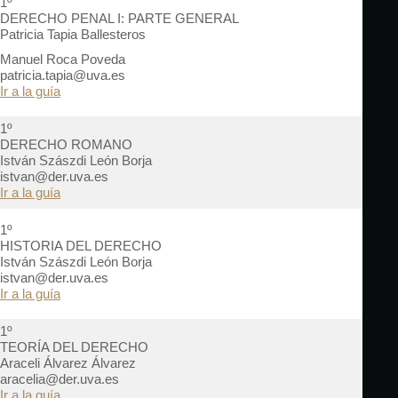
1º
DERECHO PENAL I: PARTE GENERAL
Patricia Tapia Ballesteros
Manuel Roca Poveda
patricia.tapia@uva.es
Ir a la guía
1º
DERECHO ROMANO
István Szászdi León Borja
istvan@der.uva.es
Ir a la guía
1º
HISTORIA DEL DERECHO
István Szászdi León Borja
istvan@der.uva.es
Ir a la guía
1º
TEORÍA DEL DERECHO
Araceli Álvarez Álvarez
aracelia@der.uva.es
Ir a la guía